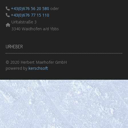
+43(0)676 56 20 580
oder
+43(0)676 77 15 110
Urltalstraße 3
3340 Waidhofen a/d Ybbs
URHEBER
© 2020 Herbert Mairhofer GmbH
powered by
kerschsoft